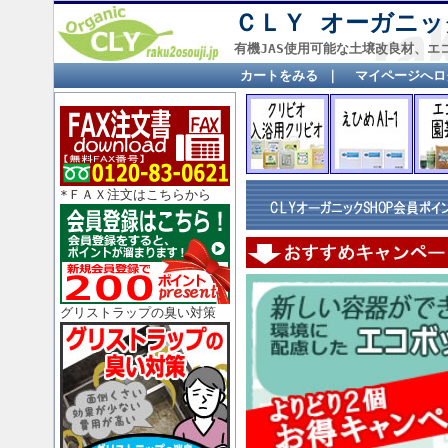
ＣＬＹ オーガニック
有機JAS使用可能な土壌改良材、エ
カートをみる
｜
マイページへロ
*ＦＡＸ注文はこちらから
グリストラップの臭い対策