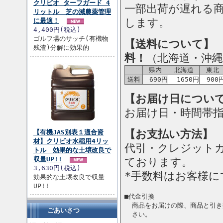
クリビオ ターフガード 4
一部出荷が遅れる
リットル 芝の減農薬管理
します。
に最適！
4,400円(税込)
ゴルフ場のサッチ(有機物
【送料について】 
残渣)分解に効果的
料！
（北海道・沖縄
県内
北海道
東北
送料
690円
1650円
900
【お届け日につい
お届け日・時間帯
【お支払い方法】
【有機JAS別表１適合資
材】クリビオ水稲用4リッ
代引・クレジット
トル 効果的な土壌改良で
収量UP!!
ております。
3,630円(税込)
*手数料はお客様に
効果的な土壌改良で収量
UP!!
■代金引換
商品をお届けの際、商品と引き
ごあいさつ
さい。