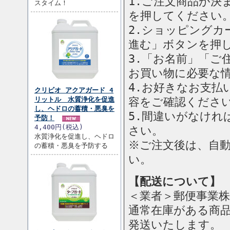
1.ご注文商品が
スタイム！
を押してください
2.ショッピングカ
進む」ボタンを押
3.「お名前」「ご
お買い物に必要な
4.お好きなお支払
クリビオ アクアガード 4
リットル 水質浄化を促進
容をご確認くださ
し、ヘドロの蓄積・悪臭を
5.間違いがなけ
予防！
4,400円(税込)
さい。
水質浄化を促進し、ヘドロ
※ご注文後は、自
の蓄積・悪臭を予防する
い。
【配送について】
＜業者＞郵便事業
通常在庫がある商
発送いたします。