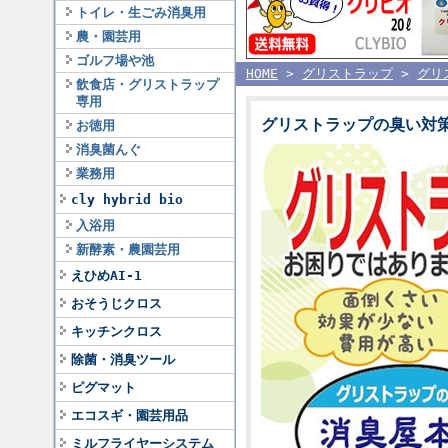
トイレ・生ごみ消臭用
農・園芸用
ゴルフ場や池
HOME
>
グリストラップ
>
グリ
飲食店・グリストラップ
専用
グリストラップの臭い対
お徳用
消臭菌んぐ
業務用
cly hybrid bio
入浴用
新酵素・農園芸用
えひめAI-1
おそうじクロス
キッチンクロス
除菌・消臭ツール
ピグマット
エコスギ・園芸用品
ミルフライヤーシステム