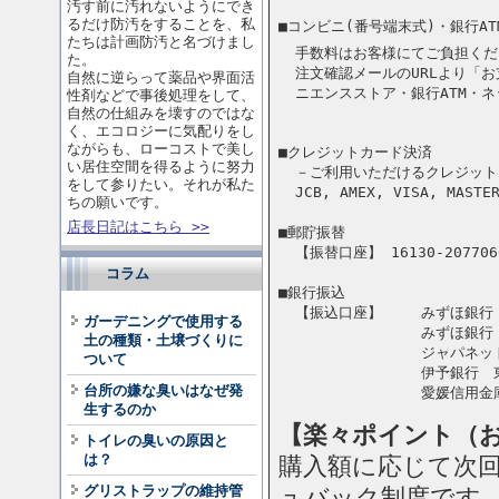
汚す前に汚れないようにでき
るだけ防汚をすることを、私
■コンビニ(番号端末式)・銀行A
たちは計画防汚と名づけまし
手数料はお客様にてご負担くだ
た。
注文確認メールのURLより「
自然に逆らって薬品や界面活
ニエンスストア・銀行ATM・
性剤などで事後処理をして、
自然の仕組みを壊すのではな
く、エコロジーに気配りをし
ながらも、ローコストで美し
■クレジットカード決済
い居住空間を得るように努力
－ご利用いただけるクレジット
をして参りたい。それが私た
JCB, AMEX, VISA, MASTE
ちの願いです。
店長日記はこちら >>
■郵貯振替
【振替口座】 16130-2077
コラム
■銀行振込
【振込口座】
みずほ銀行
ガーデニングで使用する
みずほ銀行
土の種類・土壌づくりに
ジャパネッ
ついて
伊予銀行 
台所の嫌な臭いはなぜ発
愛媛信用金
生するのか
【楽々ポイント（
トイレの臭いの原因と
は？
購入額に応じて次
グリストラップの維持管
ュバック制度です