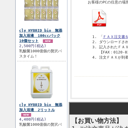
お客様のPCの任意の場
cly HYBRID bio 無添
加入浴液 100ccパック
「
ＦＡＸ注文書
10個セット
ダウンロードさ
2,500円(税込)
記入されたＦＡ
乳酸菌1000億個の贅沢バ
【FAX：0120-8
スタイム！
注文ＦＡＸが到
cly HYBRID bio 無添
加入浴液 2リットル
4,400円(税込)
【お買い物方法】
乳酸菌1000億個の贅沢バ