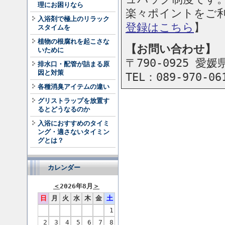
理にお困りなら
楽々ポイントをご
入浴剤で極上のリラック
登録はこちら
】
スタイムを
植物の根腐れを起こさな
【お問い合わせ】
いために
〒790-0925 
排水口・配管が詰まる原
因と対策
TEL：089-970-0
各種消臭アイテムの違い
グリストラップを放置す
るとどうなるのか
入浴におすすめのタイミ
ング・適さないタイミン
グとは？
カレンダー
＜
2026年8月
＞
日
月
火
水
木
金
土
1
2
3
4
5
6
7
8