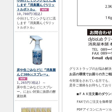
小分けしてシンクなどに流
します『消臭菌んぐ5リッ
トルボトル』
10,780円(税込)
小分けしてシンクなどに流
します『消臭菌んぐ5リッ
トルボトル』
グリストラップのお悩み解決
床や生ごみなどに『消臭菌
お店の環境でお困りの方ご相
んぐ300ccスプレー』
今対策をされている方でも、
1,265円(税込) ～
是非ご連絡をお待ちしており
床や生ごみなどにスプレ
ー。におい対策に抜群の酵
■
ＦＡＸ注文書のダウン
素効果
FAXでのご注文を御希
PDFアイコンにカーソ